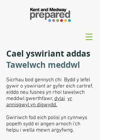
Cael yswiriant addas
Tawelwch meddwl
Sicrhau bod gennych chi Bydd y lefel
gywir o yswiriant ar gyfer eich cartref,
eiddo neu fusnes yn rhoi tawelwch
meddwl gwerthfawr,
dylai
yr
annisgwyl yn digwydd.
Gwiriwch fod eich polisi yn cynnwys
popeth sydd ei angen arnoch i'ch
helpu i wella mewn argyfwng.