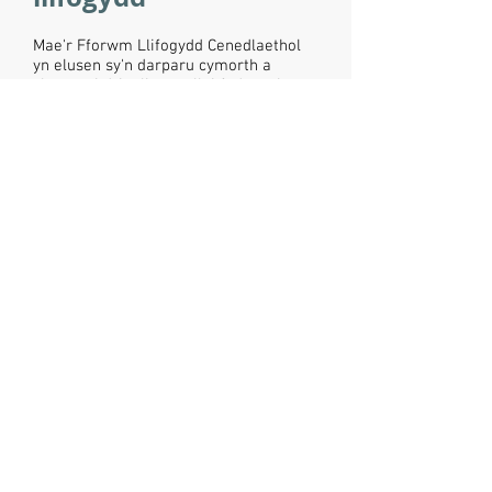
Mae'r Fforwm Llifogydd Cenedlaethol
yn elusen sy'n darparu cymorth a
chyngor i drigolion a allai fod yn ei
chael hi'n anodd cael yswiriant cartref
ar gyfer llifogydd.
Ewch i dudalen we Fforwm Llifogydd
Cenedlaethol.
Fforwm Gwydnwch Caint
Pencadlys Gwasanaeth Tân ac Achub Caint
Y Godlands
Hill Mill Gwellt
Tovil,
Maidstone
ME15 6XB