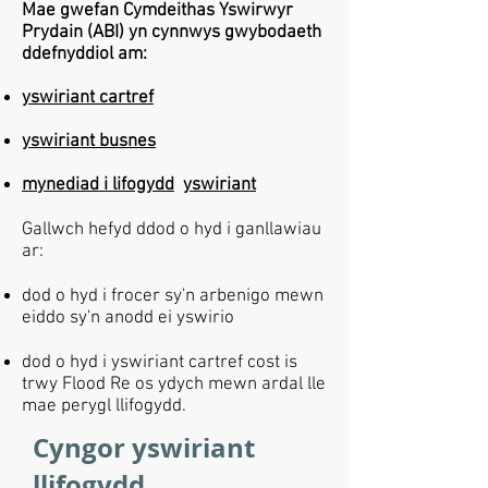
Mae gwefan Cymdeithas Yswirwyr
Prydain (ABI) yn cynnwys gwybodaeth
ddefnyddiol am:
yswiriant cartref
yswiriant busnes
mynediad i lifogydd
yswiriant
Gallwch hefyd ddod o hyd i ganllawiau
ar:
dod o hyd i frocer sy'n arbenigo mewn
eiddo sy'n anodd ei yswirio
dod o hyd i yswiriant cartref cost is
trwy Flood Re os ydych mewn ardal lle
mae perygl llifogydd.
Cyngor yswiriant
llifogydd