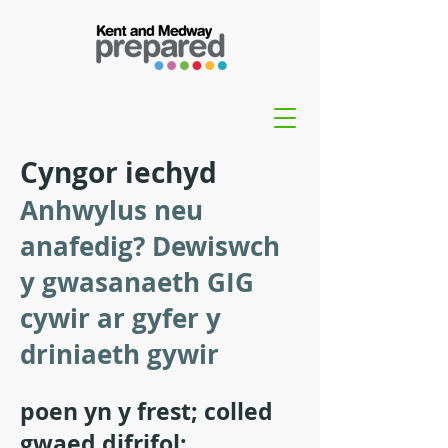
Cyngor iechyd
Anhwylus neu
anafedig? Dewiswch
y gwasanaeth GIG
cywir ar gyfer y
driniaeth gywir
poen yn y frest; colled
gwaed difrifol;