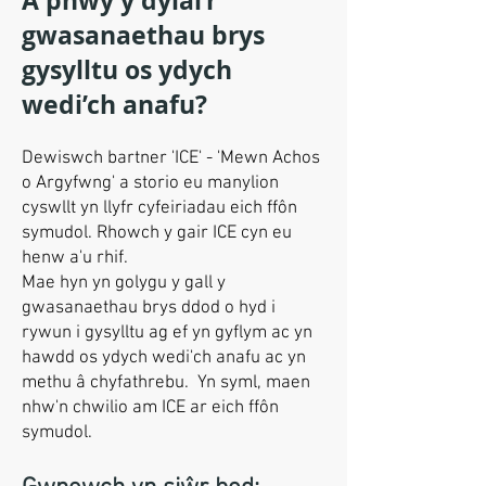
Â phwy y dylai’r
gwasanaethau brys
gysylltu os ydych
wedi’ch anafu?
Dewiswch bartner 'ICE' - 'Mewn Achos
o Argyfwng' a storio eu manylion
cyswllt yn llyfr cyfeiriadau eich ffôn
symudol. Rhowch y gair ICE cyn eu
henw a'u rhif.
Mae hyn yn golygu y gall y
gwasanaethau brys ddod o hyd i
rywun i gysylltu ag ef yn gyflym ac yn
hawdd os ydych wedi'ch anafu ac yn
methu â chyfathrebu. Yn syml, maen
nhw'n chwilio am ICE ar eich ffôn
symudol.