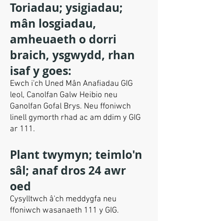
Toriadau; ysigiadau;
mân losgiadau,
amheuaeth o dorri
braich, ysgwydd, rhan
isaf y goes:
Ewch i'ch Uned Mân Anafiadau GIG
leol, Canolfan Galw Heibio neu
Ganolfan Gofal Brys. Neu ffoniwch
linell gymorth rhad ac am ddim y GIG
ar 111.
Plant twymyn; teimlo'n
sâl; anaf dros 24 awr
oed
Cysylltwch â'ch meddygfa neu
ffoniwch wasanaeth 111 y GIG.