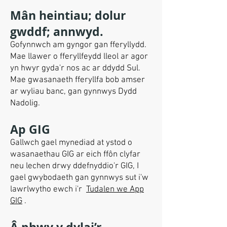
Mân heintiau; dolur
gwddf; annwyd.
Gofynnwch am gyngor gan fferyllydd.
Mae llawer o fferyllfeydd lleol ar agor
yn hwyr gyda'r nos ac ar ddydd Sul.
Mae gwasanaeth fferyllfa bob amser
ar wyliau banc, gan gynnwys Dydd
Nadolig.
Ap GIG
Gallwch gael mynediad at ystod o
wasanaethau GIG ar eich ffôn clyfar
neu lechen drwy ddefnyddio'r GIG, I
gael gwybodaeth gan gynnwys sut i'w
lawrlwytho ewch i'r
Tudalen we App
GIG
.