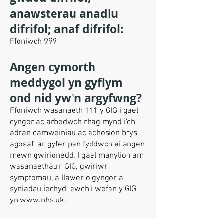
anawsterau anadlu
difrifol; anaf difrifol:
Ffoniwch 999
Angen cymorth
meddygol yn gyflym
ond nid yw'n argyfwng?
Ffoniwch wasanaeth 111 y GIG i gael
cyngor ac arbedwch rhag mynd i'ch
adran damweiniau ac achosion brys
agosaf ar gyfer pan fyddwch ei angen
mewn gwirionedd. I gael manylion am
wasanaethau'r GIG, gwiriwr
symptomau, a llawer o gyngor a
syniadau iechyd ewch i wefan y GIG
yn
www.nhs.uk.