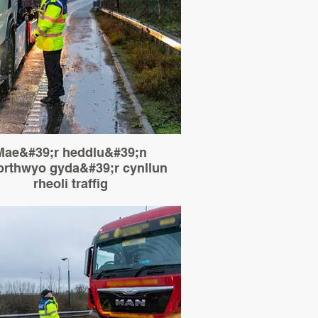
Mae&#39;r heddlu&#39;n
orthwyo gyda&#39;r cynllun
rheoli traffig