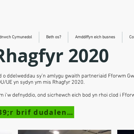
ydnwch Cymunedol
Beth os?
Amddiffyn eich busnes
Co
hagfyr 2020
ad o ddelweddau sy’n amlygu gwaith partneriaid Fforwm Gw
 y DU/UE yn sydyn ym mis Rhagfyr 2020.
 i’w defnyddio, ond sicrhewch eich bod yn rhoi clod i Ffo
&lt; Dychwelyd i&#39;r brif dudalen oriel luniau