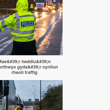
Mae&#39;r heddlu&#39;n
orthwyo gyda&#39;r cynllun
rheoli traffig