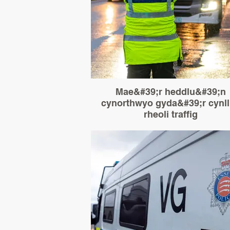
Mae&#39;r heddlu&#39;n
cynorthwyo gyda&#39;r cynl
rheoli traffig