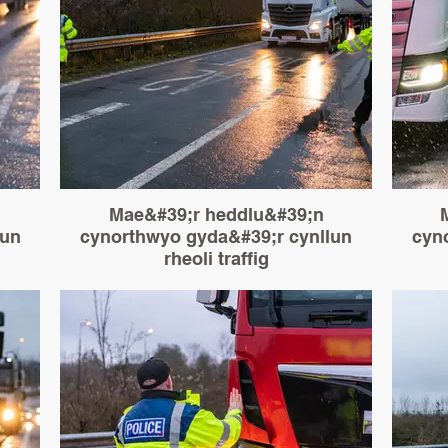
Mae&#39;r heddlu&#39;n
lun
cynorthwyo gyda&#39;r cynllun
cyn
rheoli traffig