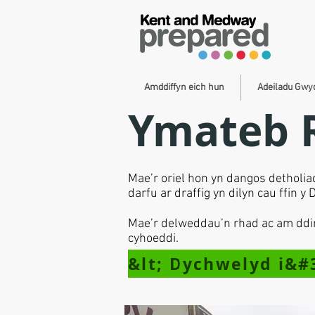
Amddiffyn eich hun
Adeiladu Gw
Ymateb R
Mae’r oriel hon yn dangos detholi
darfu ar draffig yn dilyn cau ffin
Mae’r delweddau’n rhad ac am ddim
cyhoeddi.