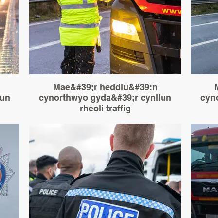
Mae&#39;r heddlu&#39;n
lun
cynorthwyo gyda&#39;r cynllun
cyn
rheoli traffig