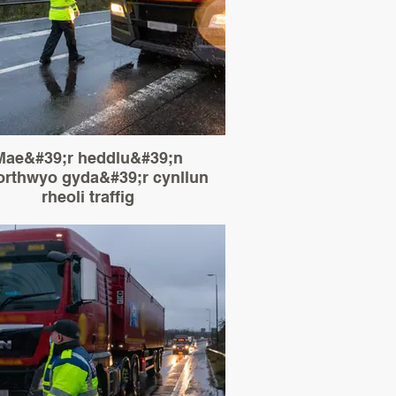
Mae&#39;r heddlu&#39;n
orthwyo gyda&#39;r cynllun
rheoli traffig