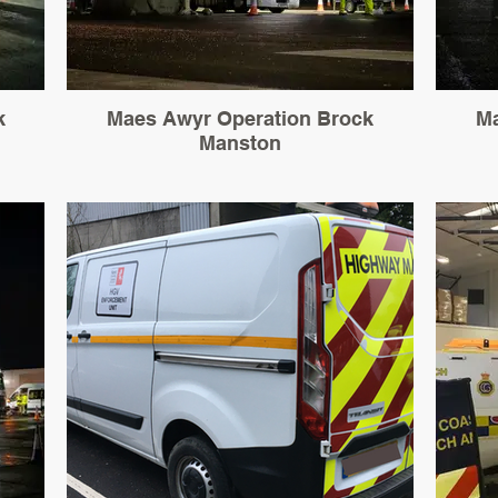
k
Maes Awyr Operation Brock
Ma
Manston