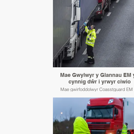
Mae Gwylwyr y Glannau EM 
cynnig dŵr i yrwyr ciwio
Mae gwirfoddolwyr Coasstguard EM
cefnogi ymdrechion lles i oedi gyrwyr lor
ystod aflonyddwch porthladd Rhagfyr 