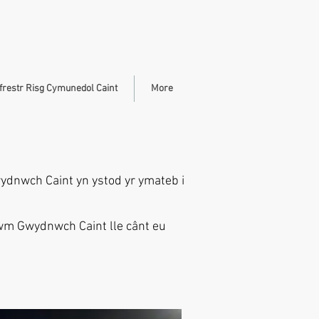
frestr Risg Cymunedol Caint
More
ydnwch Caint yn ystod yr ymateb i
rwm Gwydnwch Caint lle cânt eu