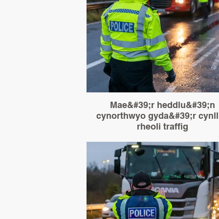
Mae&#39;r heddlu&#39;n
cynorthwyo gyda&#39;r cynl
rheoli traffig