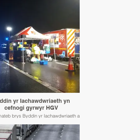
ddin yr Iachawdwriaeth yn
cefnogi gyrwyr HGV
ateb brys Byddin yr Iachawdwriaeth a
wyd i ddarparu cymorth lles ar ochr y
ffordd