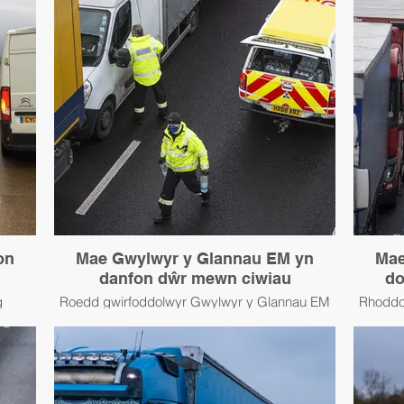
on
Mae Gwylwyr y Glannau EM yn
Mae
danfon dŵr mewn ciwiau
do
g
Roedd gwirfoddolwyr Gwylwyr y Glannau EM
Rhoddo
yrwyr
yn ymwneud â danfon dŵr i yrwyr HGV a
EM ddŵ
affig
gynhaliwyd mewn ciwiau yn ystod yr
ystod 
aflonyddwch ar y ffin cyn y Nadolig, Rhagfyr
2020