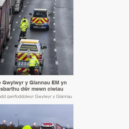
 Gwylwyr y Glannau EM yn
sbarthu dŵr mewn ciwiau
dd gwirfoddolwyr Gwylwyr y Glannau
r i yrwyr lorïau mewn ciwiau M20 yn
yr aflonyddwch ar y ffin cyn y Nadolig