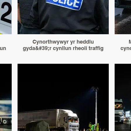
Cynorthwywyr yr heddlu
lun
gyda&#39;r cynllun rheoli traffig
cyn