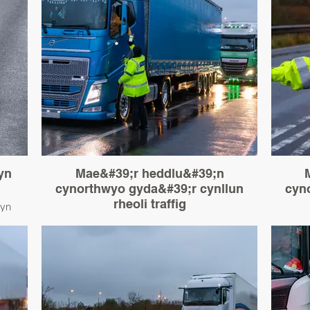
yn
Mae&#39;r heddlu&#39;n
cynorthwyo gyda&#39;r cynllun
cyn
rheoli traffig
 yn
ïau yn
2020.