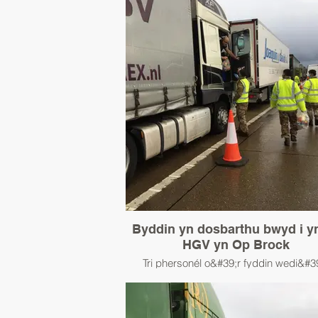
Byddin yn dosbarthu bwyd i y
HGV yn Op Brock
Tri phersonél o&#39;r fyddin wedi&#3
dangos yn hi-vis wrth ymyl HGV yn dos
bagiau bwyd i yrrwr lori ar draffordd yr 
ystod aflonyddwch traws-Sianel Rhagfyr