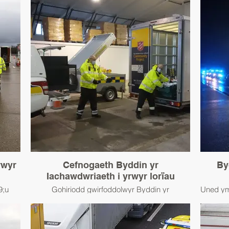
rwyr
Cefnogaeth Byddin yr
By
Iachawdwriaeth i yrwyr lorïau
9;u
Gohiriodd gwirfoddolwyr Byddin yr
Uned ym
barthu
Iachawdwriaeth sy&#39;n ymwneud â pharatoi
sefydl
M20 yn
a dosbarthu prydau bwyd i yrwyr lorïau ym mis
 2020.
Rhagfyr 2020 am darfu ar y ffin