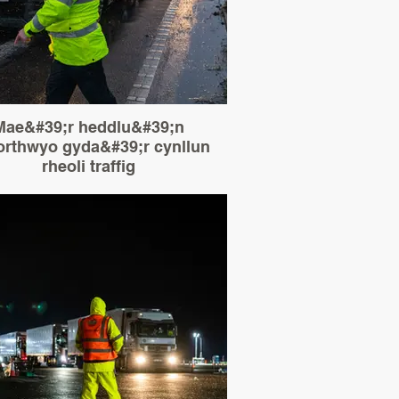
Mae&#39;r heddlu&#39;n
orthwyo gyda&#39;r cynllun
rheoli traffig