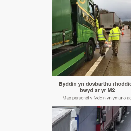
Byddin yn dosbarthu rhoddi
bwyd ar yr M2
Mae personél y fyddin yn ymuno a
ymdrechion i gefnogi dosbarthu bwyd i 
lorïau sownd yn ystod yr aflonyddwch tr
cyn y Nadolig.