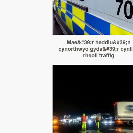
Mae&#39;r heddlu&#39;n
cynorthwyo gyda&#39;r cynl
rheoli traffig